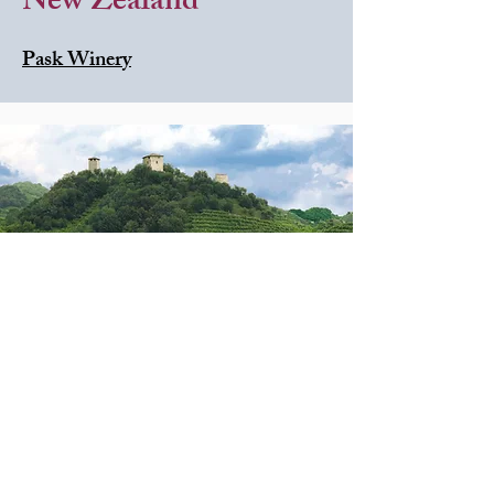
New Zealand
Pask Winery
Italy
Nizza Silvano